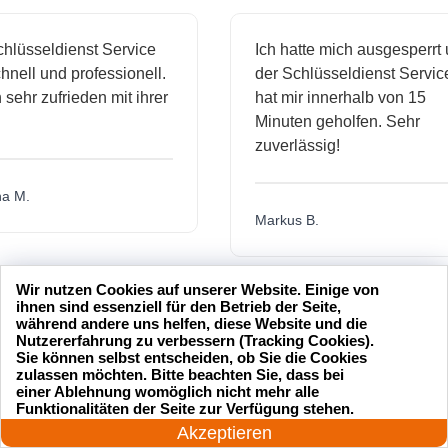
sseldienst Service
Ich hatte mich ausgesperrt und
l und professionell.
der Schlüsseldienst Service
hr zufrieden mit ihrer
hat mir innerhalb von 15
Minuten geholfen. Sehr
zuverlässig!
.
Markus B.
Wir nutzen Cookies auf unserer Website. Einige von
ässige
Sehr guter Service! Der
ihnen sind essenziell für den Betrieb der Seite,
während andere uns helfen, diese Website und die
dienst hat
Schlüsseldienst war freundlich
Nutzererfahrung zu verbessern (Tracking Cookies).
 mich
und hat mir schnell geholfen,
Sie können selbst entscheiden, ob Sie die Cookies
zulassen möchten. Bitte beachten Sie, dass bei
als ich meine Schlüssel
einer Ablehnung womöglich nicht mehr alle
24 Stunden am Tag
verloren hatte.
Funktionalitäten der Seite zur Verfügung stehen.
Jetzt anrufen!
Akzeptieren