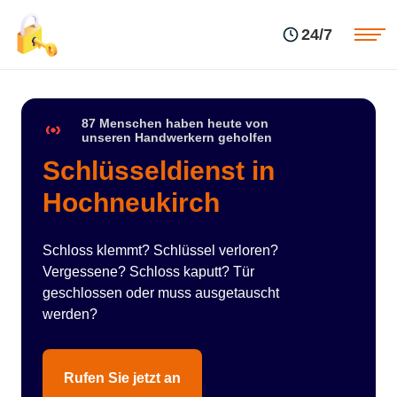
Einsatzgebiete
Preise
24/7
Über uns
Blog
Kontakte
Impressum
87 Menschen haben heute von
unseren Handwerkern geholfen
Schlüsseldienst in
Hochneukirch
Schloss klemmt? Schlüssel verloren?
Vergessene? Schloss kaputt? Tür
geschlossen oder muss ausgetauscht
werden?
Rufen Sie jetzt an