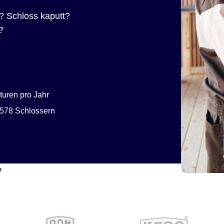
? Schloss kaputt?
?
uren pro Jahr
578 Schlossern
n