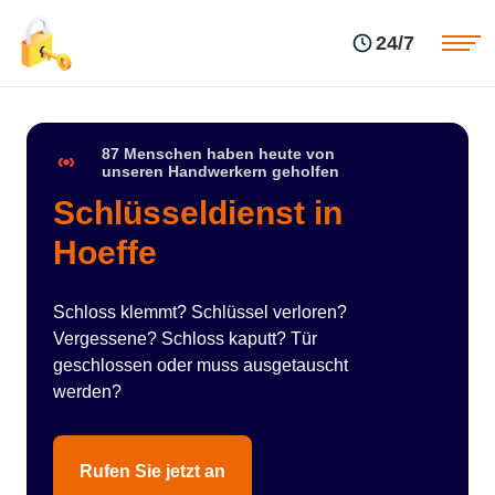
Einsatzgebiete
Preise
24/7
Über uns
Blog
Kontakte
Impressum
87 Menschen haben heute von
unseren Handwerkern geholfen
Schlüsseldienst in
Hoeffe
Schloss klemmt? Schlüssel verloren?
Vergessene? Schloss kaputt? Tür
geschlossen oder muss ausgetauscht
werden?
Rufen Sie jetzt an