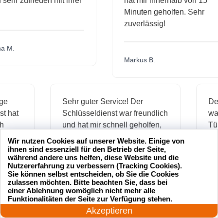
hr zufrieden mit ihrer
hat mir innerhalb von 15
Minuten geholfen. Sehr
zuverlässig!
.
Markus B.
ässige
Sehr guter Service! Der
ienst hat
Schlüsseldienst war freundlich
 mich
und hat mir schnell geholfen,
als ich meine Schlüssel
Wir nutzen Cookies auf unserer Website. Einige von
verloren hatte.
ihnen sind essenziell für den Betrieb der Seite,
während andere uns helfen, diese Website und die
Nutzererfahrung zu verbessern (Tracking Cookies).
Sie können selbst entscheiden, ob Sie die Cookies
zulassen möchten. Bitte beachten Sie, dass bei
Jonas M.
einer Ablehnung womöglich nicht mehr alle
24 Stunden am Tag
Funktionalitäten der Seite zur Verfügung stehen.
Jetzt anrufen!
Akzeptieren