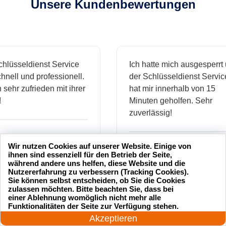
Unsere Kundenbewertungen
sseldienst Service
Ich hatte mich ausgesperrt und
l und professionell.
der Schlüsseldienst Service
hr zufrieden mit ihrer
hat mir innerhalb von 15
Minuten geholfen. Sehr
zuverlässig!
.
Wir nutzen Cookies auf unserer Website. Einige von
Markus B.
ihnen sind essenziell für den Betrieb der Seite,
während andere uns helfen, diese Website und die
Nutzererfahrung zu verbessern (Tracking Cookies).
Sie können selbst entscheiden, ob Sie die Cookies
zulassen möchten. Bitte beachten Sie, dass bei
ässige
Sehr guter Service! Der
einer Ablehnung womöglich nicht mehr alle
24 Stunden am Tag
dienst hat
Schlüsseldienst war freundlich
Funktionalitäten der Seite zur Verfügung stehen.
Jetzt anrufen!
Akzeptieren
h mich
und hat mir schnell geholfen,