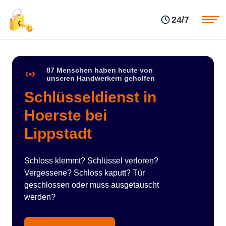
Einsatzgebiete
Preise
24/7
Über uns
Blog
Kontakte
Impressum
87 Menschen haben heute von
unseren Handwerkern geholfen
Schlüsseldienst in
Hoerste bei
Lippstadt
Schloss klemmt? Schlüssel verloren?
Vergessene? Schloss kaputt? Tür
geschlossen oder muss ausgetauscht
werden?