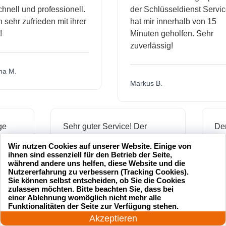
ll und professionell.
der Schlüsseldienst Service
hr zufrieden mit ihrer
hat mir innerhalb von 15
Minuten geholfen. Sehr
zuverlässig!
.
Markus B.
ässige
Sehr guter Service! Der
ienst hat
Schlüsseldienst war freundlich
Wir nutzen Cookies auf unserer Website. Einige von
 mich
und hat mir schnell geholfen,
ihnen sind essenziell für den Betrieb der Seite,
als ich meine Schlüssel
während andere uns helfen, diese Website und die
Nutzererfahrung zu verbessern (Tracking Cookies).
verloren hatte.
Sie können selbst entscheiden, ob Sie die Cookies
zulassen möchten. Bitte beachten Sie, dass bei
einer Ablehnung womöglich nicht mehr alle
24 Stunden am Tag
Funktionalitäten der Seite zur Verfügung stehen.
Jonas M.
Jetzt anrufen!
Akzeptieren