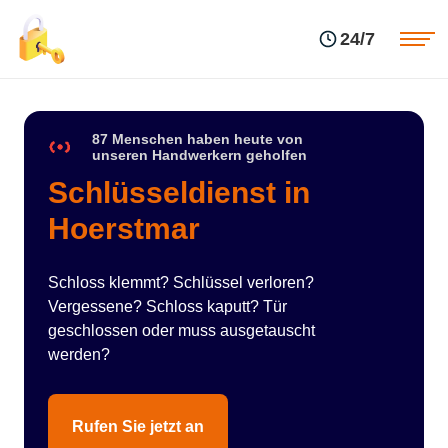
Einsatzgebiete
Preise
24/7
Über uns
Blog
Kontakte
Impressum
87 Menschen haben heute von
unseren Handwerkern geholfen
Schlüsseldienst in
Hoerstmar
Schloss klemmt? Schlüssel verloren?
Vergessene? Schloss kaputt? Tür
geschlossen oder muss ausgetauscht
werden?
Rufen Sie jetzt an