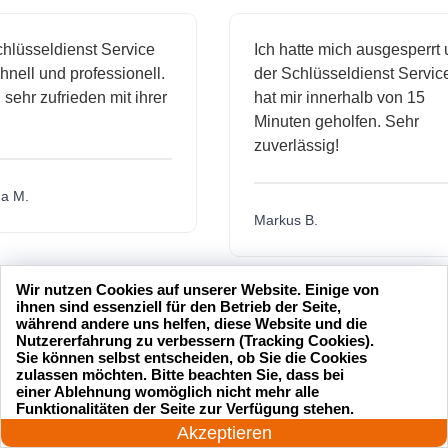
sseldienst Service
Ich hatte mich ausgesperrt und
l und professionell.
der Schlüsseldienst Service
hr zufrieden mit ihrer
hat mir innerhalb von 15
Minuten geholfen. Sehr
zuverlässig!
.
Markus B.
Wir nutzen Cookies auf unserer Website. Einige von
ässige
Sehr guter Service! Der
ihnen sind essenziell für den Betrieb der Seite,
während andere uns helfen, diese Website und die
dienst hat
Schlüsseldienst war freundlich
Nutzererfahrung zu verbessern (Tracking Cookies).
h mich
und hat mir schnell geholfen,
Sie können selbst entscheiden, ob Sie die Cookies
zulassen möchten. Bitte beachten Sie, dass bei
als ich meine Schlüssel
einer Ablehnung womöglich nicht mehr alle
24 Stunden am Tag
verloren hatte.
Funktionalitäten der Seite zur Verfügung stehen.
Jetzt anrufen!
Akzeptieren