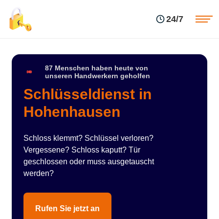
Einsatzgebiete
Preise
24/7
Über uns
Blog
Kontakte
Impressum
87 Menschen haben heute von
unseren Handwerkern geholfen
Schlüsseldienst in
Hohenhausen
Schloss klemmt? Schlüssel verloren?
Vergessene? Schloss kaputt? Tür
geschlossen oder muss ausgetauscht
werden?
Rufen Sie jetzt an