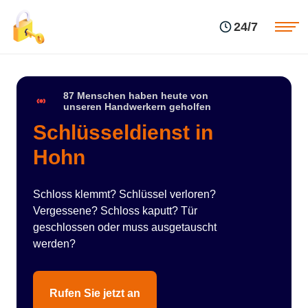
Einsatzgebiete
Preise
24/7
Über uns
Blog
Kontakte
Impressum
87 Menschen haben heute von
unseren Handwerkern geholfen
Schlüsseldienst in
Hohn
Schloss klemmt? Schlüssel verloren?
Vergessene? Schloss kaputt? Tür
geschlossen oder muss ausgetauscht
werden?
Rufen Sie jetzt an