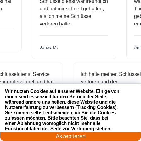
ienst hat
Schlüsseldienst war freundlich
mich
und hat mir schnell geholfen,
als ich meine Schlüssel
verloren hatte.
Jonas M.
üsseldienst Service
Ich hatte meinen Schlüssel
professionell und hat
verloren und der
 schnell geöffnet. Ich
Schlüsseldienst war innerhal
Wir nutzen Cookies auf unserer Website. Einige von
ihnen sind essenziell für den Betrieb der Seite,
 nur empfehlen.
von 20 Minuten da, um mir zu
während andere uns helfen, diese Website und die
helfen. Toller Service!
Nutzererfahrung zu verbessern (Tracking Cookies).
Sie können selbst entscheiden, ob Sie die Cookies
zulassen möchten. Bitte beachten Sie, dass bei
einer Ablehnung womöglich nicht mehr alle
24 Stunden am Tag
Maria L.
Funktionalitäten der Seite zur Verfügung stehen.
Jetzt anrufen!
Akzeptieren