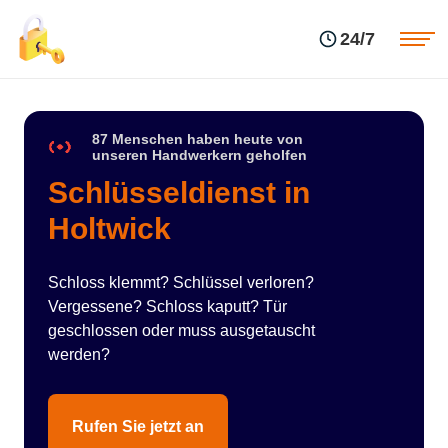
Einsatzgebiete
Preise
24/7
Über uns
Blog
Kontakte
Impressum
87 Menschen haben heute von
unseren Handwerkern geholfen
Schlüsseldienst in
Holtwick
Schloss klemmt? Schlüssel verloren?
Vergessene? Schloss kaputt? Tür
geschlossen oder muss ausgetauscht
werden?
Rufen Sie jetzt an