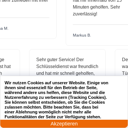
hr zufrieden mit ihrer
hat mir innerhalb von 15
Minuten geholfen. Sehr
zuverlässig!
.
Markus B.
ässige
Sehr guter Service! Der
ienst hat
Schlüsseldienst war freundlich
 mich
und hat mir schnell geholfen,
als ich meine Schlüssel
Wir nutzen Cookies auf unserer Website. Einige von
verloren hatte.
ihnen sind essenziell für den Betrieb der Seite,
während andere uns helfen, diese Website und die
Nutzererfahrung zu verbessern (Tracking Cookies).
Sie können selbst entscheiden, ob Sie die Cookies
zulassen möchten. Bitte beachten Sie, dass bei
Jonas M.
einer Ablehnung womöglich nicht mehr alle
24 Stunden am Tag
Funktionalitäten der Seite zur Verfügung stehen.
Jetzt anrufen!
Akzeptieren