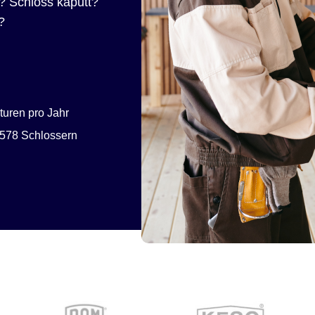
? Schloss kaputt?
?
uren pro Jahr
578 Schlossern