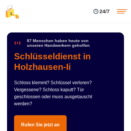
Einsatzgebiete
Preise
24/7
Über uns
Blog
Kontakte
Impressum
87 Menschen haben heute von
unseren Handwerkern geholfen
Schlüsseldienst in
Holzhausen-Ii
Schloss klemmt? Schlüssel verloren?
Vergessene? Schloss kaputt? Tür
geschlossen oder muss ausgetauscht
werden?
Rufen Sie jetzt an