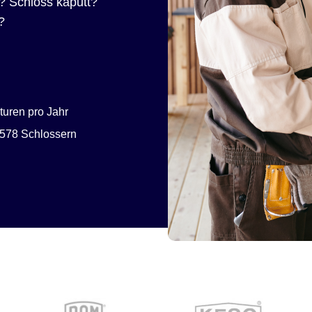
? Schloss kaputt?
?
uren pro Jahr
578 Schlossern