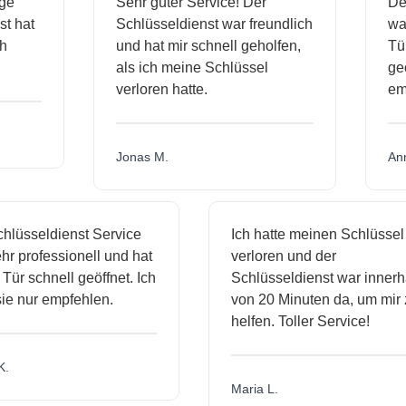
sige
Sehr guter Service! Der
D
nst hat
Schlüsseldienst war freundlich
w
ich
und hat mir schnell geholfen,
T
als ich meine Schlüssel
g
verloren hatte.
e
Jonas M.
A
lüsseldienst Service
Ich hatte meinen Schlüssel
r professionell und hat
verloren und der
ür schnell geöffnet. Ich
Schlüsseldienst war innerha
e nur empfehlen.
von 20 Minuten da, um mir z
helfen. Toller Service!
.
Maria L.