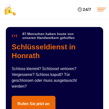
Einsatzgebiete
Preise
24/7
Über uns
Blog
Kontakte
Impressum
87 Menschen haben heute von
unseren Handwerkern geholfen
Schlüsseldienst in
Honrath
Schloss klemmt? Schlüssel verloren?
Vergessene? Schloss kaputt? Tür
geschlossen oder muss ausgetauscht
werden?
Rufen Sie jetzt an