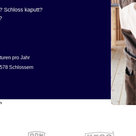
? Schloss kaputt?
?
uren pro Jahr
578 Schlossern
n