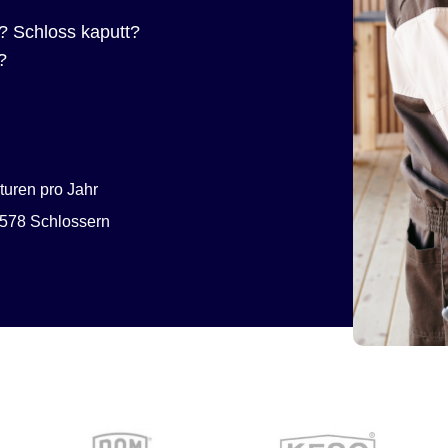
? Schloss kaputt?
?
uren pro Jahr
578 Schlossern