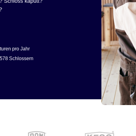
? Schloss kaputt?
?
uren pro Jahr
578 Schlossern