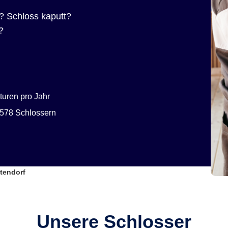
? Schloss kaputt?
?
uren pro Jahr
578 Schlossern
ttendorf
Unsere Schlosser