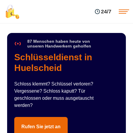
Einsatzgebiete
Preise
24/7
Über uns
Blog
Kontakte
Impressum
87 Menschen haben heute von
unseren Handwerkern geholfen
Schlüsseldienst in
Huelscheid
Schloss klemmt? Schlüssel verloren?
Vergessene? Schloss kaputt? Tür
geschlossen oder muss ausgetauscht
werden?
Rufen Sie jetzt an