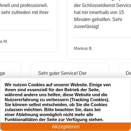
l und professionell.
der Schlüsseldienst Service
hr zufrieden mit ihrer
hat mir innerhalb von 15
Minuten geholfen. Sehr
zuverlässig!
.
Markus B.
ässige
Sehr guter Service! Der
dienst hat
Schlüsseldienst war freundlich
Wir nutzen Cookies auf unserer Website. Einige von
h mich
und hat mir schnell geholfen,
ihnen sind essenziell für den Betrieb der Seite,
als ich meine Schlüssel
während andere uns helfen, diese Website und die
Nutzererfahrung zu verbessern (Tracking Cookies).
verloren hatte.
Sie können selbst entscheiden, ob Sie die Cookies
zulassen möchten. Bitte beachten Sie, dass bei
einer Ablehnung womöglich nicht mehr alle
24 Stunden am Tag
Funktionalitäten der Seite zur Verfügung stehen.
Jonas M.
Jetzt anrufen!
Akzeptieren