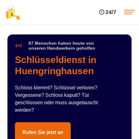
Einsatzgebiete
Preise
24/7
Über uns
Blog
Kontakte
Impressum
87 Menschen haben heute von
unseren Handwerkern geholfen
Schlüsseldienst in
Huengringhausen
Schloss klemmt? Schlüssel verloren?
Vergessene? Schloss kaputt? Tür
geschlossen oder muss ausgetauscht
werden?
Rufen Sie jetzt an