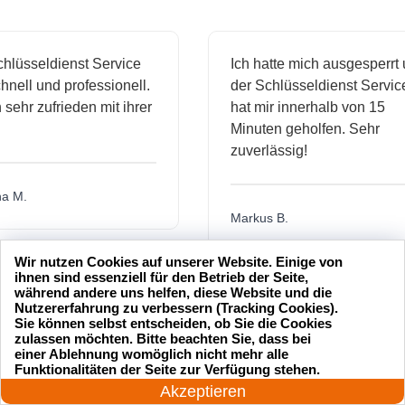
sseldienst Service
Ich hatte mich ausgesperrt und
l und professionell.
der Schlüsseldienst Service
hr zufrieden mit ihrer
hat mir innerhalb von 15
Minuten geholfen. Sehr
zuverlässig!
.
Markus B.
Wir nutzen Cookies auf unserer Website. Einige von
ihnen sind essenziell für den Betrieb der Seite,
während andere uns helfen, diese Website und die
ässige
Sehr guter Service! Der
Nutzererfahrung zu verbessern (Tracking Cookies).
dienst hat
Schlüsseldienst war freundlich
Sie können selbst entscheiden, ob Sie die Cookies
zulassen möchten. Bitte beachten Sie, dass bei
h mich
und hat mir schnell geholfen,
einer Ablehnung womöglich nicht mehr alle
als ich meine Schlüssel
24 Stunden am Tag
Funktionalitäten der Seite zur Verfügung stehen.
verloren hatte.
Jetzt anrufen!
Akzeptieren