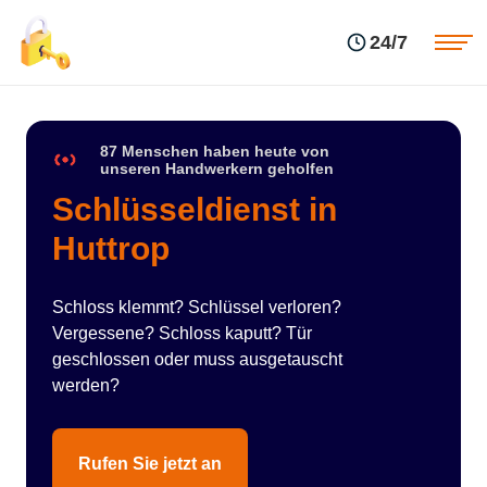
Einsatzgebiete
Preise
24/7
Über uns
Blog
Kontakte
Impressum
87 Menschen haben heute von
unseren Handwerkern geholfen
Schlüsseldienst in
Huttrop
Schloss klemmt? Schlüssel verloren?
Vergessene? Schloss kaputt? Tür
geschlossen oder muss ausgetauscht
werden?
Rufen Sie jetzt an