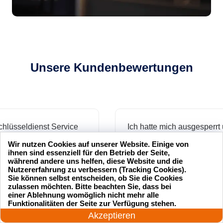
Unsere Kundenbewertungen
sseldienst Service
Ich hatte mich ausgesperrt und
ll und professionell.
der Schlüsseldienst Service
Wir nutzen Cookies auf unserer Website. Einige von
hr zufrieden mit ihrer
hat mir innerhalb von 15
ihnen sind essenziell für den Betrieb der Seite,
während andere uns helfen, diese Website und die
Minuten geholfen. Sehr
Nutzererfahrung zu verbessern (Tracking Cookies).
zuverlässig!
Sie können selbst entscheiden, ob Sie die Cookies
zulassen möchten. Bitte beachten Sie, dass bei
einer Ablehnung womöglich nicht mehr alle
24 Stunden am Tag
.
Funktionalitäten der Seite zur Verfügung stehen.
Jetzt anrufen!
Markus B.
Akzeptieren