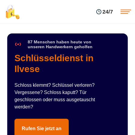
Einsatzgebiete
Preise
24/7
Über uns
Blog
Kontakte
Impressum
87 Menschen haben heute von
unseren Handwerkern geholfen
Schlüsseldienst in
Ilvese
Schloss klemmt? Schlüssel verloren?
Vergessene? Schloss kaputt? Tür
geschlossen oder muss ausgetauscht
werden?
Rufen Sie jetzt an