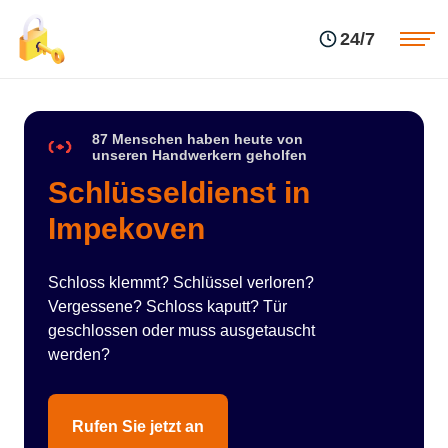
Einsatzgebiete
Preise
24/7
Über uns
Blog
Kontakte
Impressum
87 Menschen haben heute von
unseren Handwerkern geholfen
Schlüsseldienst in
Impekoven
Schloss klemmt? Schlüssel verloren?
Vergessene? Schloss kaputt? Tür
geschlossen oder muss ausgetauscht
werden?
Rufen Sie jetzt an