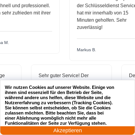
ll und professionell.
der Schlüsseldienst Service
hr zufrieden mit ihrer
hat mir innerhalb von 15
Minuten geholfen. Sehr
zuverlässig!
.
Markus B.
ässige
Sehr guter Service! Der
ienst hat
Schlüsseldienst war freundlich
Wir nutzen Cookies auf unserer Website. Einige von
 mich
und hat mir schnell geholfen,
ihnen sind essenziell für den Betrieb der Seite,
als ich meine Schlüssel
während andere uns helfen, diese Website und die
Nutzererfahrung zu verbessern (Tracking Cookies).
verloren hatte.
Sie können selbst entscheiden, ob Sie die Cookies
zulassen möchten. Bitte beachten Sie, dass bei
einer Ablehnung womöglich nicht mehr alle
24 Stunden am Tag
Funktionalitäten der Seite zur Verfügung stehen.
Jonas M.
Jetzt anrufen!
Akzeptieren