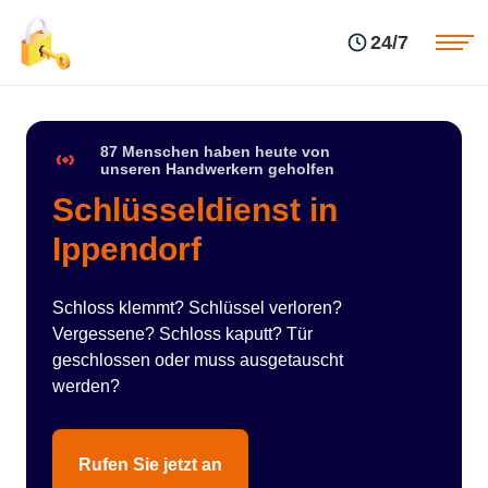
Einsatzgebiete
Preise
24/7
Über uns
Blog
Kontakte
Impressum
87 Menschen haben heute von
unseren Handwerkern geholfen
Schlüsseldienst in
Ippendorf
Schloss klemmt? Schlüssel verloren?
Vergessene? Schloss kaputt? Tür
geschlossen oder muss ausgetauscht
werden?
Rufen Sie jetzt an