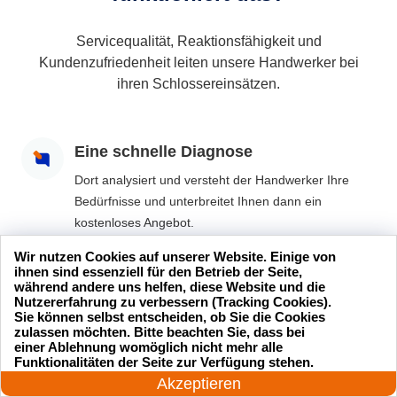
Servicequalität, Reaktionsfähigkeit und
Kundenzufriedenheit leiten unsere Handwerker bei
ihren Schlossereinsätzen.
Eine schnelle Diagnose
Dort analysiert und versteht der Handwerker Ihre
Bedürfnisse und unterbreitet Ihnen dann ein
kostenloses Angebot.
Wir nutzen Cookies auf unserer Website. Einige von
Eine hochwertige Intervention
ihnen sind essenziell für den Betrieb der Seite,
während andere uns helfen, diese Website und die
Wenn Sie das Angebot annehmen, wird unser
Nutzererfahrung zu verbessern (Tracking Cookies).
Sie können selbst entscheiden, ob Sie die Cookies
Schlüsseldienst den Eingriff so schnell wie möglich
zulassen möchten. Bitte beachten Sie, dass bei
durchführen und Ihnen bestmöglich weiterhelfen.
einer Ablehnung womöglich nicht mehr alle
24 Stunden am Tag
Funktionalitäten der Seite zur Verfügung stehen.
Jetzt anrufen!
Akzeptieren
Sie sind zufrieden und ohne