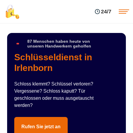
Einsatzgebiete
Preise
24/7
Über uns
Blog
Kontakte
Impressum
87 Menschen haben heute von
unseren Handwerkern geholfen
Schlüsseldienst in
Irlenborn
Schloss klemmt? Schlüssel verloren?
Vergessene? Schloss kaputt? Tür
geschlossen oder muss ausgetauscht
werden?
Rufen Sie jetzt an