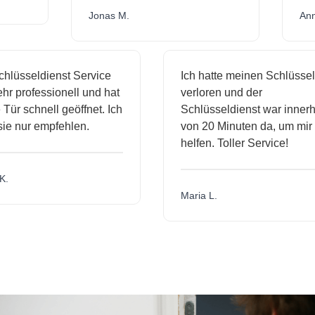
Jonas M.
A
lüsseldienst Service
Ich hatte meinen Schlüssel
r professionell und hat
verloren und der
ür schnell geöffnet. Ich
Schlüsseldienst war innerha
e nur empfehlen.
von 20 Minuten da, um mir z
helfen. Toller Service!
.
Maria L.