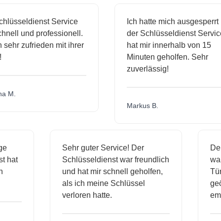
lüsseldienst Service
Ich hatte mich ausgesperrt 
nell und professionell.
der Schlüsseldienst Service
sehr zufrieden mit ihrer
hat mir innerhalb von 15
Minuten geholfen. Sehr
zuverlässig!
 M.
Markus B.
sige
Sehr guter Service! Der
D
nst hat
Schlüsseldienst war freundlich
w
ich
und hat mir schnell geholfen,
T
als ich meine Schlüssel
g
verloren hatte.
e