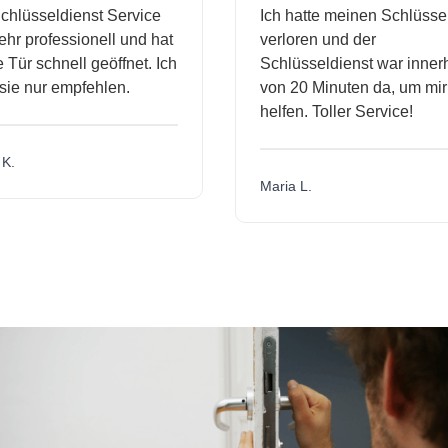
hlüsseldienst Service
Ich hatte meinen Schlüssel
r professionell und hat
verloren und der
ür schnell geöffnet. Ich
Schlüsseldienst war innerh
ie nur empfehlen.
von 20 Minuten da, um mir 
helfen. Toller Service!
.
Maria L.