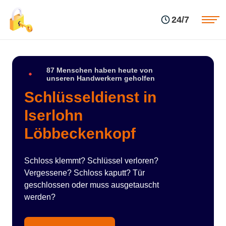
Einsatzgebiete
Preise
24/7
Über uns
Blog
Kontakte
Impressum
87 Menschen haben heute von
unseren Handwerkern geholfen
Schlüsseldienst in
Iserlohn
Löbbeckenkopf
Schloss klemmt? Schlüssel verloren?
Vergessene? Schloss kaputt? Tür
geschlossen oder muss ausgetauscht
werden?