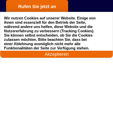
Rufen Sie jetzt an
Wir nutzen Cookies auf unserer Website. Einige von
ihnen sind essenziell für den Betrieb der Seite,
während andere uns helfen, diese Website und die
Nutzererfahrung zu verbessern (Tracking Cookies).
Sie können selbst entscheiden, ob Sie die Cookies
zulassen möchten. Bitte beachten Sie, dass bei
einer Ablehnung womöglich nicht mehr alle
Startseite
Einsatzgebiete
24 Stunden am Tag
Funktionalitäten der Seite zur Verfügung stehen.
Jetzt anrufen!
Akzeptieren
Preise
Kontakte
Impressum
Sitemap