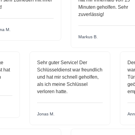
Minuten geholfen. Sehr
zuverlässig!
a M.
Markus B.
ige
Sehr guter Service! Der
D
nst hat
Schlüsseldienst war freundlich
w
ich
und hat mir schnell geholfen,
T
als ich meine Schlüssel
ge
verloren hatte.
e
Jonas M.
A