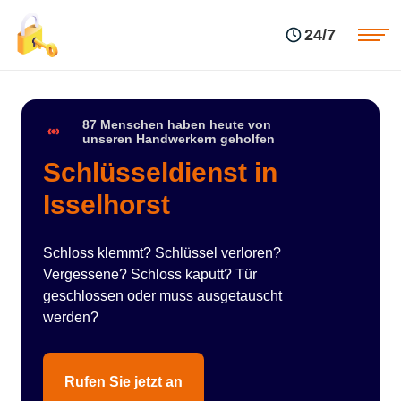
Einsatzgebiete
Preise
24/7
Über uns
Blog
Kontakte
Impressum
87 Menschen haben heute von
unseren Handwerkern geholfen
Schlüsseldienst in
Isselhorst
Schloss klemmt? Schlüssel verloren?
Vergessene? Schloss kaputt? Tür
geschlossen oder muss ausgetauscht
werden?
Rufen Sie jetzt an