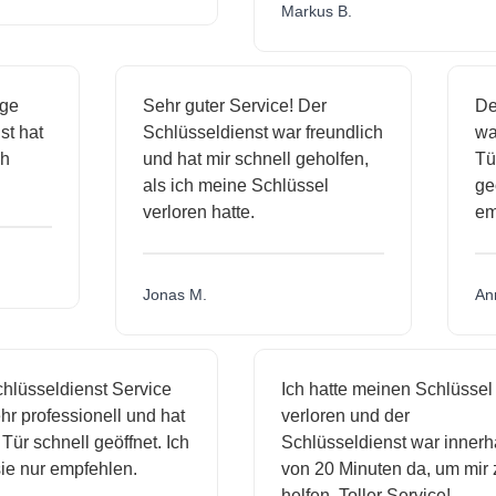
Markus B.
sige
Sehr guter Service! Der
D
nst hat
Schlüsseldienst war freundlich
w
ich
und hat mir schnell geholfen,
T
als ich meine Schlüssel
g
verloren hatte.
e
Jonas M.
A
lüsseldienst Service
Ich hatte meinen Schlüssel
r professionell und hat
verloren und der
ür schnell geöffnet. Ich
Schlüsseldienst war innerha
e nur empfehlen.
von 20 Minuten da, um mir z
helfen. Toller Service!