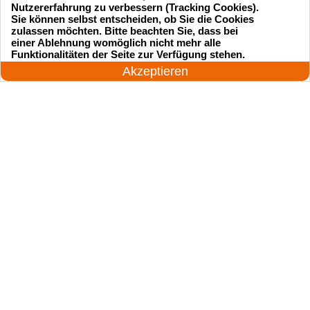
Nutzererfahrung zu verbessern (Tracking Cookies).
Sie können selbst entscheiden, ob Sie die Cookies
zulassen möchten. Bitte beachten Sie, dass bei
einer Ablehnung womöglich nicht mehr alle
Startseite
Einsatzgebiete
24 Stunden am Tag
Funktionalitäten der Seite zur Verfügung stehen.
Jetzt anrufen!
Akzeptieren
Preise
Kontakte
Impressum
Sitemap
© 2026 123-schluesseldienst.de