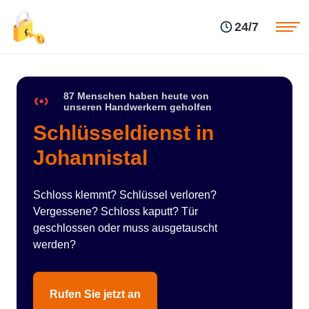
Einsatzgebiete
Preise
24/7
Über uns
Blog
Kontakte
Impressum
87 Menschen haben heute von
unseren Handwerkern geholfen
Schlüsseldienst in
Johannistal
Schloss klemmt? Schlüssel verloren?
Vergessene? Schloss kaputt? Tür
geschlossen oder muss ausgetauscht
werden?
Rufen Sie jetzt an