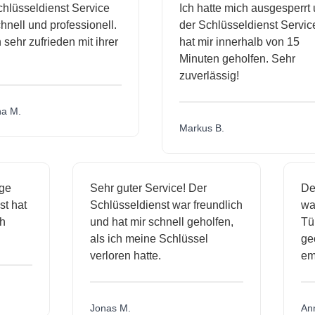
lüsseldienst Service
Ich hatte mich ausgesperrt 
nell und professionell.
der Schlüsseldienst Service
 sehr zufrieden mit ihrer
hat mir innerhalb von 15
Minuten geholfen. Sehr
zuverlässig!
 M.
Markus B.
sige
Sehr guter Service! Der
D
nst hat
Schlüsseldienst war freundlich
w
ich
und hat mir schnell geholfen,
T
als ich meine Schlüssel
g
verloren hatte.
e
Jonas M.
A