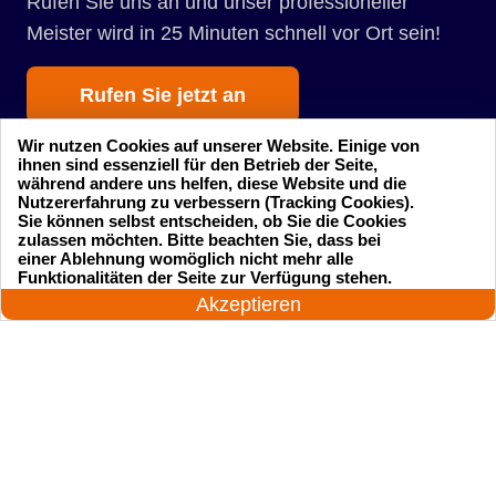
Rufen Sie uns an und unser professioneller
Meister wird in 25 Minuten schnell vor Ort sein!
Rufen Sie jetzt an
Wir nutzen Cookies auf unserer Website. Einige von
ihnen sind essenziell für den Betrieb der Seite,
während andere uns helfen, diese Website und die
Nutzererfahrung zu verbessern (Tracking Cookies).
Sie können selbst entscheiden, ob Sie die Cookies
zulassen möchten. Bitte beachten Sie, dass bei
einer Ablehnung womöglich nicht mehr alle
Startseite
Einsatzgebiete
24 Stunden am Tag
Funktionalitäten der Seite zur Verfügung stehen.
Jetzt anrufen!
Akzeptieren
Preise
Kontakte
Impressum
Sitemap