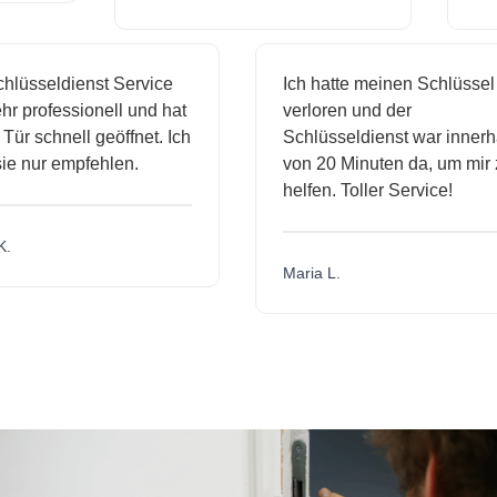
lüsseldienst Service
Ich hatte meinen Schlüssel
r professionell und hat
verloren und der
ür schnell geöffnet. Ich
Schlüsseldienst war innerha
e nur empfehlen.
von 20 Minuten da, um mir z
helfen. Toller Service!
.
Maria L.