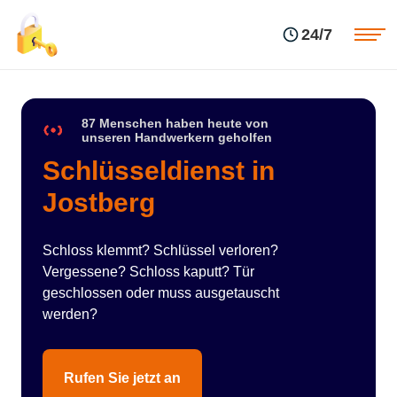
Einsatzgebiete
Preise
24/7
Über uns
Blog
Kontakte
Impressum
87 Menschen haben heute von
unseren Handwerkern geholfen
Schlüsseldienst in
Jostberg
Schloss klemmt? Schlüssel verloren?
Vergessene? Schloss kaputt? Tür
geschlossen oder muss ausgetauscht
werden?
Rufen Sie jetzt an