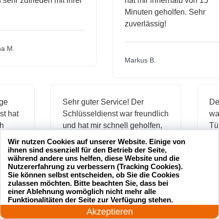
hr zufrieden mit ihrer
hat mir innerhalb von 15
Minuten geholfen. Sehr
zuverlässig!
.
Markus B.
ässige
Sehr guter Service! Der
ienst hat
Schlüsseldienst war freundlich
 mich
und hat mir schnell geholfen,
als ich meine Schlüssel
Wir nutzen Cookies auf unserer Website. Einige von
verloren hatte.
ihnen sind essenziell für den Betrieb der Seite,
während andere uns helfen, diese Website und die
Nutzererfahrung zu verbessern (Tracking Cookies).
Sie können selbst entscheiden, ob Sie die Cookies
zulassen möchten. Bitte beachten Sie, dass bei
Jonas M.
einer Ablehnung womöglich nicht mehr alle
24 Stunden am Tag
Funktionalitäten der Seite zur Verfügung stehen.
Jetzt anrufen!
Akzeptieren