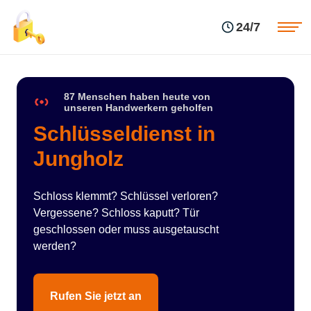
Einsatzgebiete
Preise
24/7
Über uns
Blog
Kontakte
Impressum
87 Menschen haben heute von
unseren Handwerkern geholfen
Schlüsseldienst in
Jungholz
Schloss klemmt? Schlüssel verloren?
Vergessene? Schloss kaputt? Tür
geschlossen oder muss ausgetauscht
werden?
Rufen Sie jetzt an