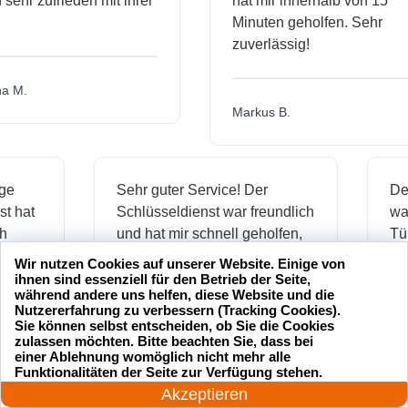
r zufrieden mit ihrer
hat mir innerhalb von 15
Minuten geholfen. Sehr
zuverlässig!
.
Markus B.
ässige
Sehr guter Service! Der
dienst hat
Schlüsseldienst war freundlich
h mich
und hat mir schnell geholfen,
als ich meine Schlüssel
Wir nutzen Cookies auf unserer Website. Einige von
verloren hatte.
ihnen sind essenziell für den Betrieb der Seite,
während andere uns helfen, diese Website und die
Nutzererfahrung zu verbessern (Tracking Cookies).
Sie können selbst entscheiden, ob Sie die Cookies
zulassen möchten. Bitte beachten Sie, dass bei
Jonas M.
einer Ablehnung womöglich nicht mehr alle
24 Stunden am Tag
Funktionalitäten der Seite zur Verfügung stehen.
Jetzt anrufen!
Akzeptieren