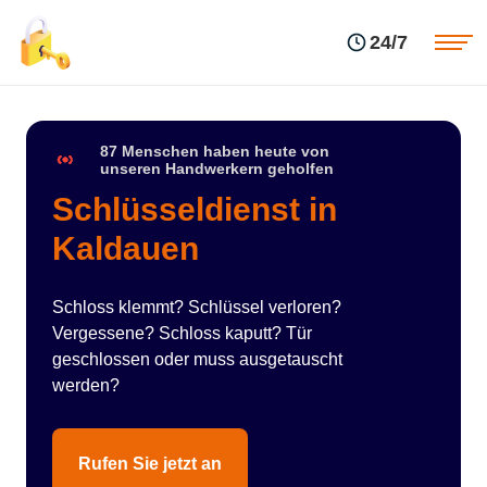
Einsatzgebiete
Preise
24/7
Über uns
Blog
Kontakte
Impressum
87 Menschen haben heute von
unseren Handwerkern geholfen
Schlüsseldienst in
Kaldauen
Schloss klemmt? Schlüssel verloren?
Vergessene? Schloss kaputt? Tür
geschlossen oder muss ausgetauscht
werden?
Rufen Sie jetzt an