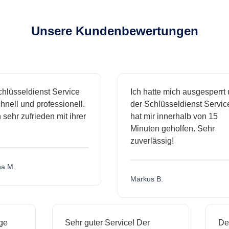
Unsere Kundenbewertungen
sseldienst Service
Ich hatte mich ausgesperrt und
l und professionell.
der Schlüsseldienst Service
hr zufrieden mit ihrer
hat mir innerhalb von 15
Minuten geholfen. Sehr
zuverlässig!
.
Markus B.
ässige
Sehr guter Service! Der