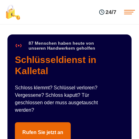
Einsatzgebiete
Preise
24/7
Über uns
Blog
Kontakte
Impressum
87 Menschen haben heute von
unseren Handwerkern geholfen
Schlüsseldienst in
Kalletal
Schloss klemmt? Schlüssel verloren?
Vergessene? Schloss kaputt? Tür
geschlossen oder muss ausgetauscht
werden?
Rufen Sie jetzt an