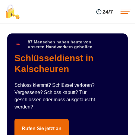
Einsatzgebiete
Preise
24/7
Über uns
Blog
Kontakte
Impressum
87 Menschen haben heute von
unseren Handwerkern geholfen
Schlüsseldienst in
Kalscheuren
Schloss klemmt? Schlüssel verloren?
Vergessene? Schloss kaputt? Tür
geschlossen oder muss ausgetauscht
werden?
Rufen Sie jetzt an