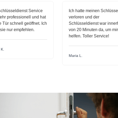
lüsseldienst Service
Ich hatte meinen Schlüssel
r professionell und hat
verloren und der
ür schnell geöffnet. Ich
Schlüsseldienst war innerha
e nur empfehlen.
von 20 Minuten da, um mir z
helfen. Toller Service!
.
Maria L.