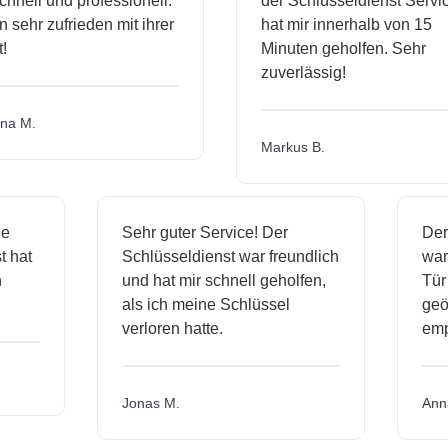
nell und professionell.
der Schlüsseldienst Service
 sehr zufrieden mit ihrer
hat mir innerhalb von 15
Minuten geholfen. Sehr
zuverlässig!
 M.
Markus B.
sige
Sehr guter Service! Der
D
nst hat
Schlüsseldienst war freundlich
w
ich
und hat mir schnell geholfen,
T
als ich meine Schlüssel
g
verloren hatte.
e
Jonas M.
A