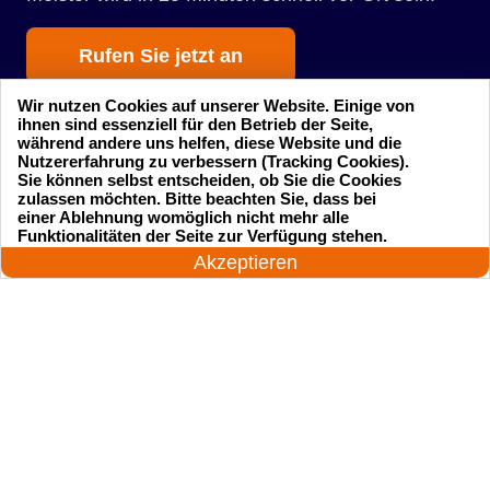
Rufen Sie jetzt an
Wir nutzen Cookies auf unserer Website. Einige von
ihnen sind essenziell für den Betrieb der Seite,
während andere uns helfen, diese Website und die
Nutzererfahrung zu verbessern (Tracking Cookies).
Sie können selbst entscheiden, ob Sie die Cookies
zulassen möchten. Bitte beachten Sie, dass bei
einer Ablehnung womöglich nicht mehr alle
Startseite
Einsatzgebiete
24 Stunden am Tag
Funktionalitäten der Seite zur Verfügung stehen.
Jetzt anrufen!
Akzeptieren
Preise
Kontakte
Impressum
Sitemap