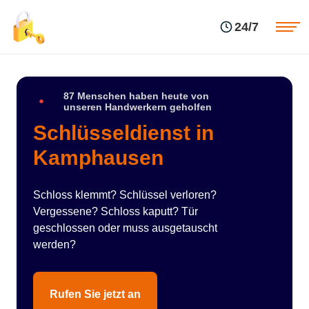
Einsatzgebiete
Preise
24/7
Über uns
Blog
Kontakte
Impressum
87 Menschen haben heute von
unseren Handwerkern geholfen
Schlüsseldienst in
Kamphausen
Schloss klemmt? Schlüssel verloren?
Vergessene? Schloss kaputt? Tür
geschlossen oder muss ausgetauscht
werden?
Rufen Sie jetzt an