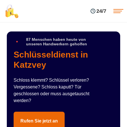
Einsatzgebiete
Preise
24/7
Über uns
Blog
Kontakte
Impressum
87 Menschen haben heute von
unseren Handwerkern geholfen
Schlüsseldienst in
Katzvey
Schloss klemmt? Schlüssel verloren?
Vergessene? Schloss kaputt? Tür
geschlossen oder muss ausgetauscht
werden?
Rufen Sie jetzt an