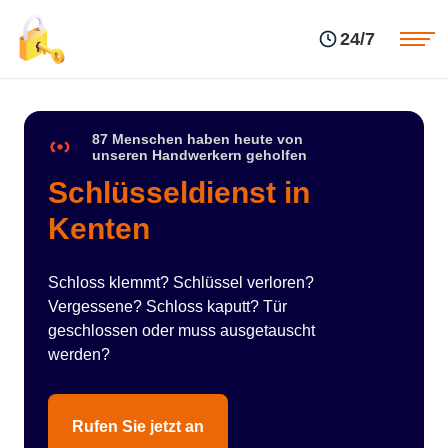
Einsatzgebiete
Preise
24/7
Über uns
Blog
Kontakte
Impressum
87 Menschen haben heute von
unseren Handwerkern geholfen
Schlüsseldienst in
Kenten
Schloss klemmt? Schlüssel verloren?
Vergessene? Schloss kaputt? Tür
geschlossen oder muss ausgetauscht
werden?
Rufen Sie jetzt an