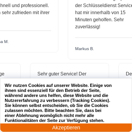
l und professionell.
der Schlüsseldienst Service
hr zufrieden mit ihrer
hat mir innerhalb von 15
Minuten geholfen. Sehr
zuverlässig!
.
Markus B.
ässige
Sehr guter Service! Der
dienst hat
Schlüsseldienst war freundlich
Wir nutzen Cookies auf unserer Website. Einige von
 mich
und hat mir schnell geholfen,
ihnen sind essenziell für den Betrieb der Seite,
als ich meine Schlüssel
während andere uns helfen, diese Website und die
Nutzererfahrung zu verbessern (Tracking Cookies).
verloren hatte.
Sie können selbst entscheiden, ob Sie die Cookies
zulassen möchten. Bitte beachten Sie, dass bei
einer Ablehnung womöglich nicht mehr alle
24 Stunden am Tag
Funktionalitäten der Seite zur Verfügung stehen.
Jonas M.
Jetzt anrufen!
Akzeptieren