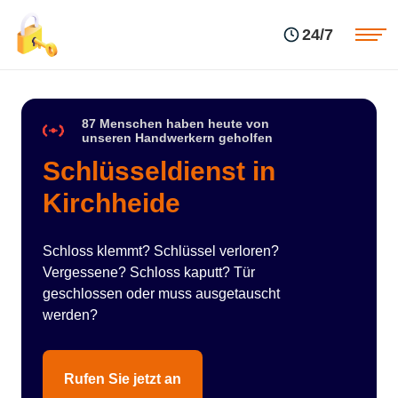
Einsatzgebiete
Preise
24/7
Über uns
Blog
Kontakte
Impressum
87 Menschen haben heute von
unseren Handwerkern geholfen
Schlüsseldienst in
Kirchheide
Schloss klemmt? Schlüssel verloren?
Vergessene? Schloss kaputt? Tür
geschlossen oder muss ausgetauscht
werden?
Rufen Sie jetzt an