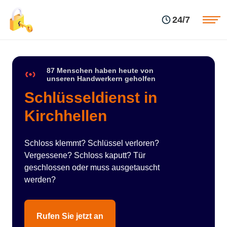
Einsatzgebiete
Preise
24/7
Über uns
Blog
Kontakte
Impressum
87 Menschen haben heute von
unseren Handwerkern geholfen
Schlüsseldienst in
Kirchhellen
Schloss klemmt? Schlüssel verloren?
Vergessene? Schloss kaputt? Tür
geschlossen oder muss ausgetauscht
werden?
Rufen Sie jetzt an