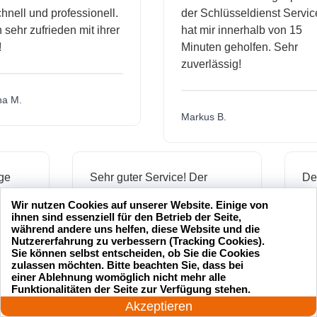
l und professionell.
der Schlüsseldienst Service
hr zufrieden mit ihrer
hat mir innerhalb von 15
Minuten geholfen. Sehr
zuverlässig!
.
Markus B.
ässige
Sehr guter Service! Der
ienst hat
Schlüsseldienst war freundlich
Wir nutzen Cookies auf unserer Website. Einige von
 mich
und hat mir schnell geholfen,
ihnen sind essenziell für den Betrieb der Seite,
als ich meine Schlüssel
während andere uns helfen, diese Website und die
Nutzererfahrung zu verbessern (Tracking Cookies).
verloren hatte.
Sie können selbst entscheiden, ob Sie die Cookies
zulassen möchten. Bitte beachten Sie, dass bei
einer Ablehnung womöglich nicht mehr alle
24 Stunden am Tag
Funktionalitäten der Seite zur Verfügung stehen.
Jonas M.
Jetzt anrufen!
Akzeptieren