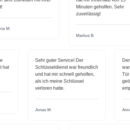
!
Minuten geholfen. Sehr
zuverlässig!
na M.
Markus B.
ge
Sehr guter Service! Der
De
st hat
Schlüsseldienst war freundlich
wa
ch
und hat mir schnell geholfen,
Tü
als ich meine Schlüssel
geö
verloren hatte.
em
Jonas M.
An