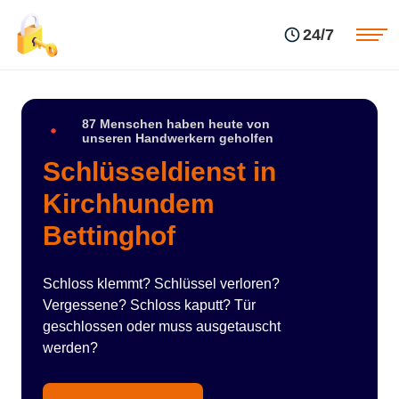
Einsatzgebiete
Preise
24/7
Über uns
Blog
Kontakte
Impressum
87 Menschen haben heute von
unseren Handwerkern geholfen
Schlüsseldienst in
Kirchhundem
Bettinghof
Schloss klemmt? Schlüssel verloren?
Vergessene? Schloss kaputt? Tür
geschlossen oder muss ausgetauscht
werden?