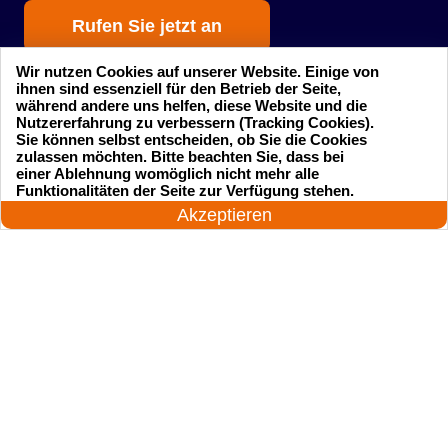
Rufen Sie jetzt an
Wir nutzen Cookies auf unserer Website. Einige von
ihnen sind essenziell für den Betrieb der Seite,
während andere uns helfen, diese Website und die
Nutzererfahrung zu verbessern (Tracking Cookies).
Sie können selbst entscheiden, ob Sie die Cookies
zulassen möchten. Bitte beachten Sie, dass bei
einer Ablehnung womöglich nicht mehr alle
Startseite
Einsatzgebiete
24 Stunden am Tag
Funktionalitäten der Seite zur Verfügung stehen.
Jetzt anrufen!
Akzeptieren
Preise
Kontakte
Impressum
Sitemap