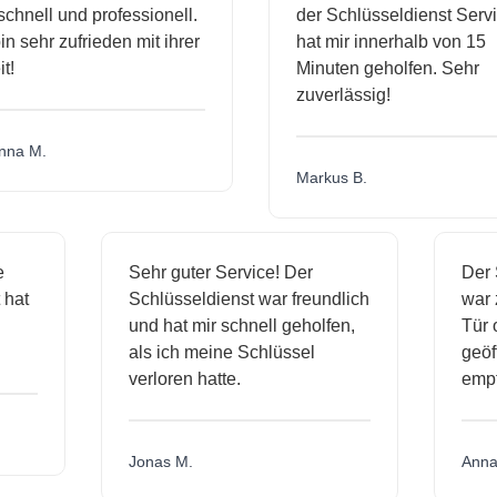
chnell und professionell.
der Schlüsseldienst Servi
in sehr zufrieden mit ihrer
hat mir innerhalb von 15
t!
Minuten geholfen. Sehr
zuverlässig!
na M.
Markus B.
ge
Sehr guter Service! Der
Der
t hat
Schlüsseldienst war freundlich
war
h
und hat mir schnell geholfen,
Tür
als ich meine Schlüssel
geö
verloren hatte.
emp
Jonas M.
Ann