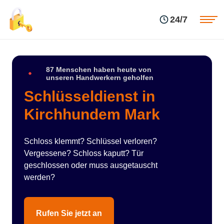
Einsatzgebiete
Preise
24/7
Über uns
Blog
Kontakte
Impressum
87 Menschen haben heute von
unseren Handwerkern geholfen
Schlüsseldienst in
Kirchhundem Mark
Schloss klemmt? Schlüssel verloren?
Vergessene? Schloss kaputt? Tür
geschlossen oder muss ausgetauscht
werden?
Rufen Sie jetzt an