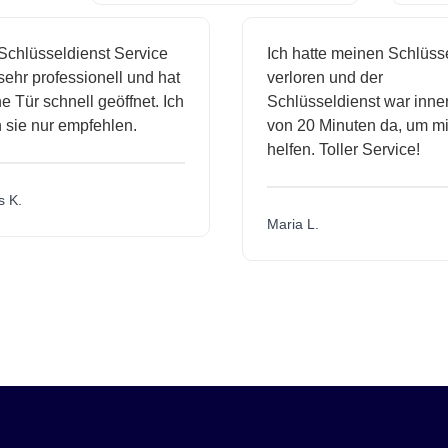
chlüsseldienst Service
Ich hatte meinen Schlüsse
ehr professionell und hat
verloren und der
 Tür schnell geöffnet. Ich
Schlüsseldienst war inner
sie nur empfehlen.
von 20 Minuten da, um mir
helfen. Toller Service!
 K.
Maria L.