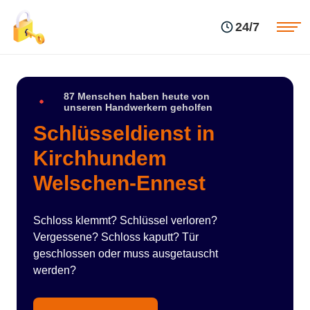
Einsatzgebiete
Preise
24/7
Über uns
Blog
Kontakte
Impressum
87 Menschen haben heute von
unseren Handwerkern geholfen
Schlüsseldienst in
Kirchhundem
Welschen-Ennest
Schloss klemmt? Schlüssel verloren?
Vergessene? Schloss kaputt? Tür
geschlossen oder muss ausgetauscht
werden?