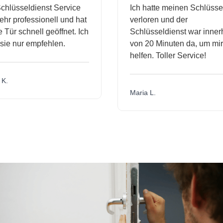
lüsseldienst Service
Ich hatte meinen Schlüssel
 professionell und hat
verloren und der
r schnell geöffnet. Ich
Schlüsseldienst war innerhal
e nur empfehlen.
von 20 Minuten da, um mir z
helfen. Toller Service!
Maria L.