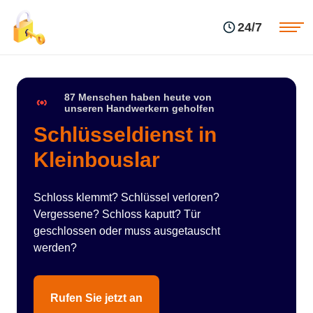
Einsatzgebiete
Preise
24/7
Über uns
Blog
Kontakte
Impressum
87 Menschen haben heute von
unseren Handwerkern geholfen
Schlüsseldienst in
Kleinbouslar
Schloss klemmt? Schlüssel verloren?
Vergessene? Schloss kaputt? Tür
geschlossen oder muss ausgetauscht
werden?
Rufen Sie jetzt an