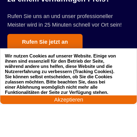
Rufen Sie uns an und unser professioneller
Meister wird in 25 Minuten schnell vor Ort sein!
Rufen Sie jetzt an
Wir nutzen Cookies auf unserer Website. Einige von
ihnen sind essenziell für den Betrieb der Seite,
während andere uns helfen, diese Website und die
Nutzererfahrung zu verbessern (Tracking Cookies).
Sie können selbst entscheiden, ob Sie die Cookies
zulassen möchten. Bitte beachten Sie, dass bei
einer Ablehnung womöglich nicht mehr alle
Startseite
Einsatzgebiete
24 Stunden am Tag
Funktionalitäten der Seite zur Verfügung stehen.
Jetzt anrufen!
Akzeptieren
Preise
Kontakte
Impressum
Sitemap