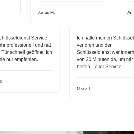
Jonas M.
A
lüsseldienst Service
Ich hatte meinen Schlüssel
r professionell und hat
verloren und der
ür schnell geöffnet. Ich
Schlüsseldienst war innerha
e nur empfehlen.
von 20 Minuten da, um mir z
helfen. Toller Service!
.
Maria L.