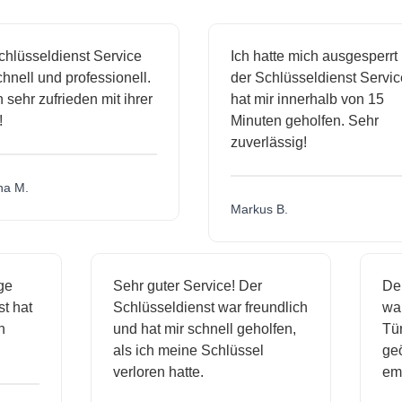
lüsseldienst Service
Ich hatte mich ausgesperrt 
nell und professionell.
der Schlüsseldienst Service
 sehr zufrieden mit ihrer
hat mir innerhalb von 15
Minuten geholfen. Sehr
zuverlässig!
 M.
Markus B.
sige
Sehr guter Service! Der
D
nst hat
Schlüsseldienst war freundlich
w
ich
und hat mir schnell geholfen,
T
als ich meine Schlüssel
g
verloren hatte.
e