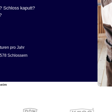
? Schloss kaputt?
?
uren pro Jahr
578 Schlossern
heim