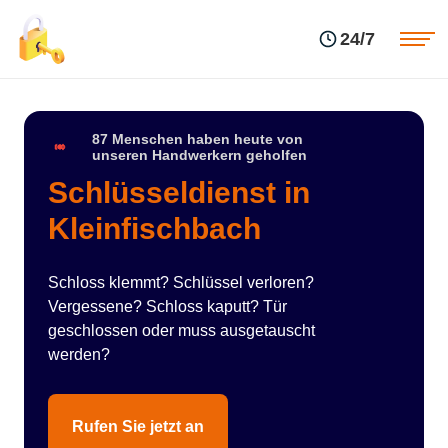
Einsatzgebiete
Preise
24/7
Über uns
Blog
Kontakte
Impressum
87 Menschen haben heute von
unseren Handwerkern geholfen
Schlüsseldienst in
Kleinfischbach
Schloss klemmt? Schlüssel verloren?
Vergessene? Schloss kaputt? Tür
geschlossen oder muss ausgetauscht
werden?
Rufen Sie jetzt an