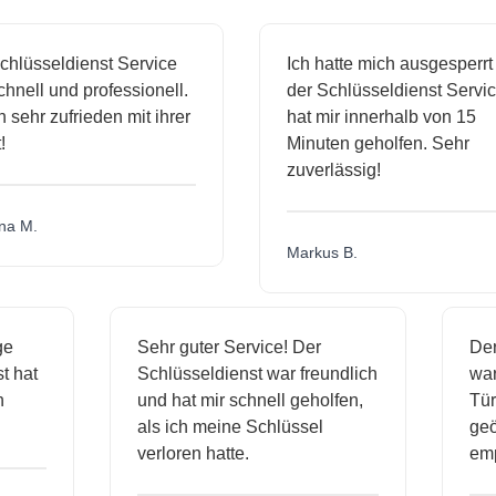
sseldienst Service
Ich hatte mich ausgesperrt und
ll und professionell.
der Schlüsseldienst Service
hr zufrieden mit ihrer
hat mir innerhalb von 15
Minuten geholfen. Sehr
zuverlässig!
.
Markus B.
ässige
Sehr guter Service! Der
ienst hat
Schlüsseldienst war freundlich
 mich
und hat mir schnell geholfen,
als ich meine Schlüssel
verloren hatte.