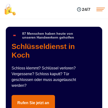
Einsatzgebiete
Preise
24/7
Über uns
Blog
Kontakte
Impressum
87 Menschen haben heute von
unseren Handwerkern geholfen
Schlüsseldienst in
Koch
Schloss klemmt? Schlüssel verloren?
Vergessene? Schloss kaputt? Tür
geschlossen oder muss ausgetauscht
werden?
Rufen Sie jetzt an