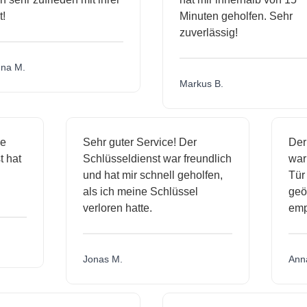
Minuten geholfen. Sehr
zuverlässig!
a M.
Markus B.
sige
Sehr guter Service! Der
D
nst hat
Schlüsseldienst war freundlich
w
ich
und hat mir schnell geholfen,
T
als ich meine Schlüssel
g
verloren hatte.
e
Jonas M.
A