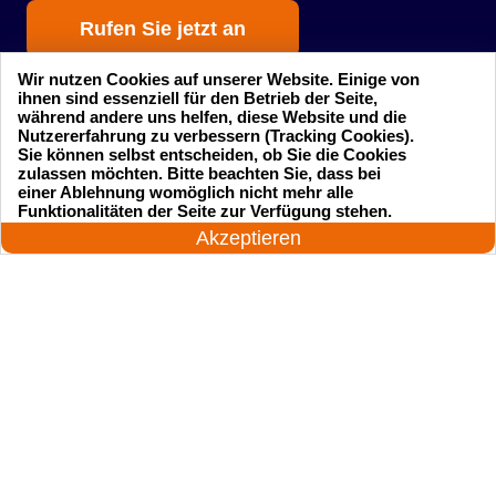
Rufen Sie jetzt an
Wir nutzen Cookies auf unserer Website. Einige von
ihnen sind essenziell für den Betrieb der Seite,
während andere uns helfen, diese Website und die
Nutzererfahrung zu verbessern (Tracking Cookies).
Sie können selbst entscheiden, ob Sie die Cookies
zulassen möchten. Bitte beachten Sie, dass bei
einer Ablehnung womöglich nicht mehr alle
Startseite
Einsatzgebiete
24 Stunden am Tag
Funktionalitäten der Seite zur Verfügung stehen.
Jetzt anrufen!
Akzeptieren
Preise
Kontakte
Impressum
Sitemap