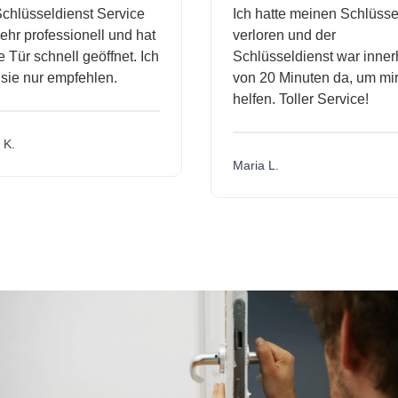
hlüsseldienst Service
Ich hatte meinen Schlüssel
r professionell und hat
verloren und der
ür schnell geöffnet. Ich
Schlüsseldienst war innerha
e nur empfehlen.
von 20 Minuten da, um mir 
helfen. Toller Service!
.
Maria L.