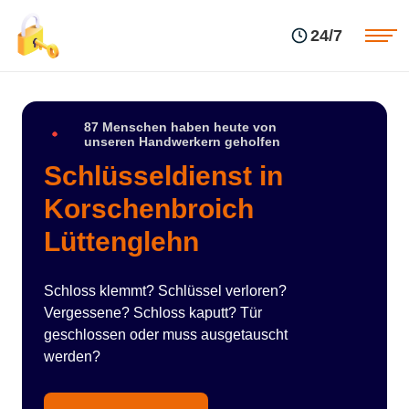
Einsatzgebiete
Preise
24/7
Über uns
Blog
Kontakte
Impressum
87 Menschen haben heute von
unseren Handwerkern geholfen
Schlüsseldienst in
Korschenbroich
Lüttenglehn
Schloss klemmt? Schlüssel verloren?
Vergessene? Schloss kaputt? Tür
geschlossen oder muss ausgetauscht
werden?