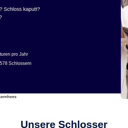
? Schloss kaputt?
?
uren pro Jahr
578 Schlossern
kernhees
Unsere Schlosser