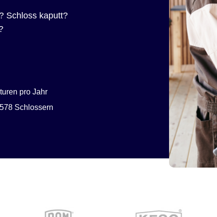
? Schloss kaputt?
?
uren pro Jahr
578 Schlossern