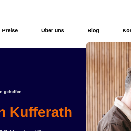
Preise
Über uns
Blog
Kon
n geholfen
n Kufferath