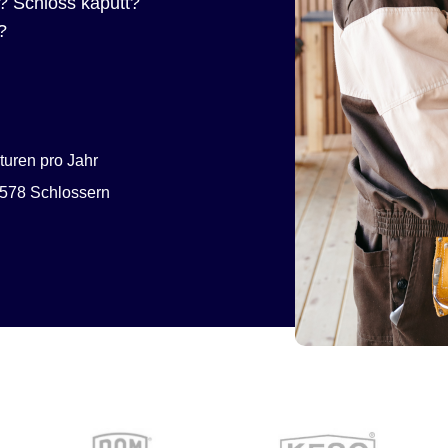
? Schloss kaputt?
?
uren pro Jahr
578 Schlossern