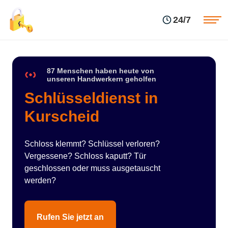
Einsatzgebiete
Preise
24/7
Über uns
Blog
Kontakte
Impressum
87 Menschen haben heute von
unseren Handwerkern geholfen
Schlüsseldienst in
Kurscheid
Schloss klemmt? Schlüssel verloren?
Vergessene? Schloss kaputt? Tür
geschlossen oder muss ausgetauscht
werden?
Rufen Sie jetzt an