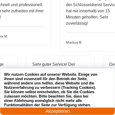
l und professionell.
der Schlüsseldienst Service
hr zufrieden mit ihrer
hat mir innerhalb von 15
Minuten geholfen. Sehr
zuverlässig!
.
Markus B.
ässige
Sehr guter Service! Der
dienst hat
Schlüsseldienst war freundlich
Wir nutzen Cookies auf unserer Website. Einige von
 mich
und hat mir schnell geholfen,
ihnen sind essenziell für den Betrieb der Seite,
als ich meine Schlüssel
während andere uns helfen, diese Website und die
Nutzererfahrung zu verbessern (Tracking Cookies).
verloren hatte.
Sie können selbst entscheiden, ob Sie die Cookies
zulassen möchten. Bitte beachten Sie, dass bei
einer Ablehnung womöglich nicht mehr alle
24 Stunden am Tag
Funktionalitäten der Seite zur Verfügung stehen.
Jonas M.
Jetzt anrufen!
Akzeptieren