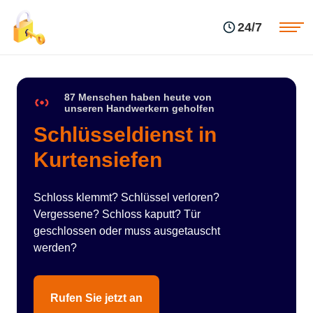
Einsatzgebiete
Preise
24/7
Über uns
Blog
Kontakte
Impressum
87 Menschen haben heute von
unseren Handwerkern geholfen
Schlüsseldienst in
Kurtensiefen
Schloss klemmt? Schlüssel verloren?
Vergessene? Schloss kaputt? Tür
geschlossen oder muss ausgetauscht
werden?
Rufen Sie jetzt an