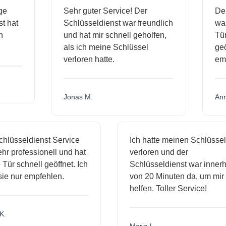
ässige
Sehr guter Service! Der
ienst hat
Schlüsseldienst war freundlich
 mich
und hat mir schnell geholfen,
als ich meine Schlüssel
verloren hatte.
Jonas M.
sseldienst Service
Ich hatte meinen Schlüssel
rofessionell und hat
verloren und der
schnell geöffnet. Ich
Schlüsseldienst war innerhalb
nur empfehlen.
von 20 Minuten da, um mir zu
helfen. Toller Service!