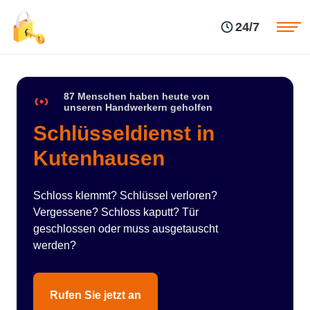
Einsatzgebiete
Preise
24/7
Über uns
Blog
Kontakte
Impressum
87 Menschen haben heute von
unseren Handwerkern geholfen
Schlüsseldienst in
Kutenhausen
Schloss klemmt? Schlüssel verloren?
Vergessene? Schloss kaputt? Tür
geschlossen oder muss ausgetauscht
werden?
Rufen Sie jetzt an